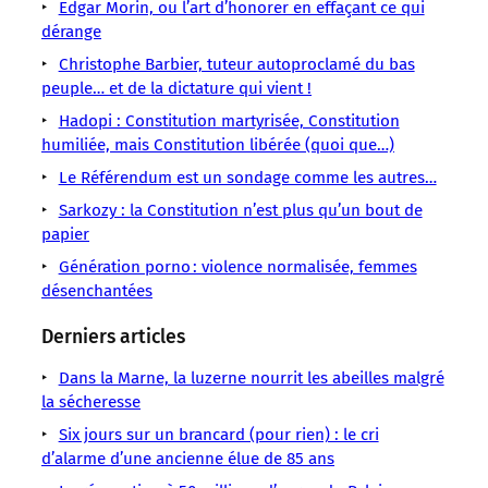
LMOUS
LMOUS
LMOUS
LMOUS
LMOUS
Edgar Morin, ou l’art d’honorer en effaçant ce qui
LMOUS
LMOUS
–
–
–
–
–
dérange
–
–
Conseil
État
il
économique,
« Comme
Christophe Barbier, tuteur autoproclamé du bas
Constitution
économique,
en
faut,
social
peuple… et de la dictature qui vient !
l’a
française
social
inventant
aujourd’hui,
et
fait,
République
Hadopi : Constitution martyrisée, Constitution
et
l’Assemblée
réinventer
environnemental. »
en
Sociologie
humiliée, mais Constitution libérée (quoi que…)
environnemental
nationale,
le
1789,
Le Référendum est un sondage comme les autres…
Conseil
le
Sarkozy : la Constitution n’est plus qu’un bout de
tiers
papier
Génération porno : violence normalisée, femmes
désenchantées
Derniers articles
Dans la Marne, la luzerne nourrit les abeilles malgré
la sécheresse
Six jours sur un brancard (pour rien) : le cri
d’alarme d’une ancienne élue de 85 ans