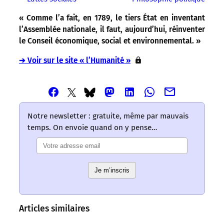
« Comme l’a fait, en 1789, le tiers État en inventant
l’Assemblée nationale, il faut, aujourd’hui, réinventer
le Conseil économique, social et environnemental. »
➔ Voir sur le site « l’Humanité »
Partager
Partager
Partager
Partager
Partager
Partager
Partager
cet
cet
cet
cet
cet
cet
cet
article
article
article
article
article
article
article
Notre newsletter : gratuite, même par mauvais
via
via
via
via
via
via
via
temps. On envoie quand on y pense…
Email
Facebook
Mastodon
Linkedin
Whatsapp
Bluesky
Twitter
–
–
–
–
–
–
–
Les
Les
Les
Les
Les
Les
Les
mots
mots
mots
mots
mots
Je m’inscris
mots
mots
ont
ont
ont
ont
ont
ont
ont
un
un
un
un
un
un
un
sens
sens
sens
sens
sens
sens
sens
Articles similaires
/
/
/
/
/
/
/