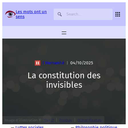
Panneau de gestion des services
Les mots ont un
sens
l’Humanité
04/10/2025
|
La constitution des
invisibles
|
|
Image d’illustration ©
704417
Pixabay
CC0 or Pixabay
—
Luttes sociales
—
Philosophie politique