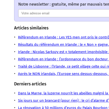
Notre newsletter : gratuite, même par mauvais t
Articles similaires
Référendum en Irlande : Les YES men ont pris le contr
Résultats du référendum en Irlande : le « Non » gagne
Irlande : Nicolas Sarkozy est « totalement imprévisibl
Référendum en Irlande : l’ordonnance du bon docteu
Traité de Lisbonne : l’Irlande, ce petit village celte qui 
Après le NON irlandais, l’Europe sens dessus-dessous,
Derniers articles
Dans la Marne, la luzerne nourrit les abeilles malgré l
Six jours sur un brancard (pour rien) : le cri d’alarme 
La rénovation à 50 millions d’euros du Palais Bourbon fa