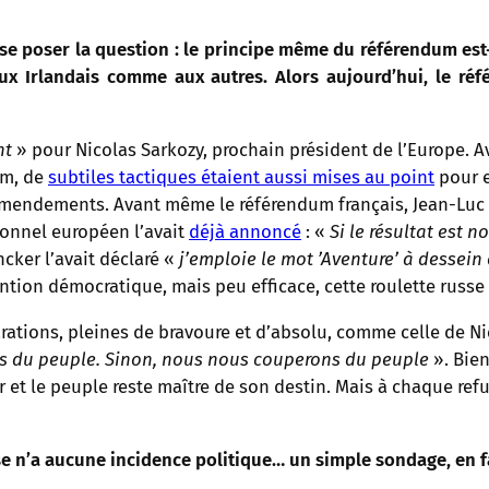
e poser la question : le principe même du référendum est-il
aux Irlandais comme aux autres. Alors aujourd’hui, le ré
nt
» pour Nicolas Sarkozy, prochain président de l’Europe. 
um, de
subtiles tactiques étaient aussi mises au point
pour e
amendements. Avant même le référendum français, Jean-Luc 
ionnel européen l’avait
déjà annoncé
: «
Si le résultat est n
cker l’avait déclaré «
j’emploie le mot ’Aventure’ à dessein
ention démocratique, mais peu efficace, cette roulette russ
arations, pleines de bravoure et d’absolu, comme celle de N
avis du peuple. Sinon, nous nous couperons du peuple
». Bien
ir et le peuple reste maître de son destin. Mais à chaque ref
e n’a aucune incidence politique… un simple sondage, en fa