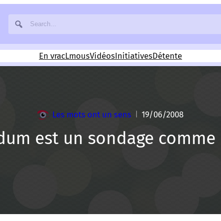
En vrac
Lmous
Vidéos
Initiatives
Détente
Les mots ont un sens
19/06/2008
|
dum est un sondage comme 