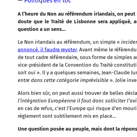
—
Politiques en toc
A l’heure du Non au référendum irlandais, on peut s
doute que le Traité de Lisbonne sera appliqué, 
question a un sens…
Le Non irlandais au référendum, un simple «
incide
annoncé, il faudra revoter
. Avant même le référend
de tout cadre référendaire, sous forme de simples 
vice-président de la Convention du Traité constitut
soit oui
». Il y a quelques semaines, Jean-Claude Jun
entre dans cette catégorie imprévisible
». Jolie inv
Alors bien sûr, on peut aussi trouver de belles décl
l’intégration Européenne il faut donc solliciter l’
en cas de refus, c’est l’Europe qui risque d’en mour
règlement sont subtilement mis en place…
Une question posée au peuple, mais dont la répons