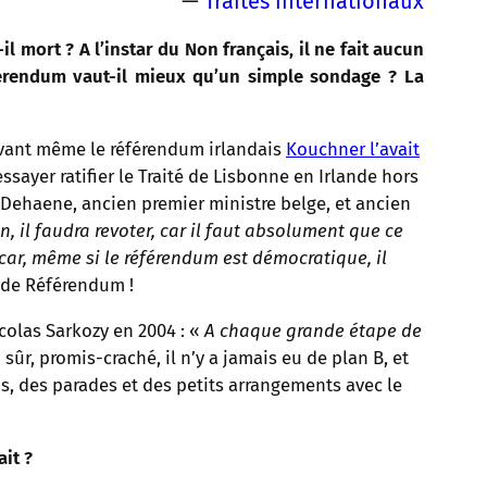
—
Traités internationaux
 mort ? A l’instar du Non français, il ne fait aucun
férendum vaut-il mieux qu’un simple sondage ? La
Avant même le référendum irlandais
Kouchner l’avait
ssayer ratifier le Traité de Lisbonne en Irlande hors
Dehaene, ancien premier ministre belge, et ancien
on, il faudra revoter, car il faut absolument que ce
 car, même si le référendum est démocratique, il
e de Référendum !
icolas Sarkozy en 2004 : «
A chaque grande étape de
 sûr, promis-craché, il n’y a jamais eu de plan B, et
us, des parades et des petits arrangements avec le
it ?