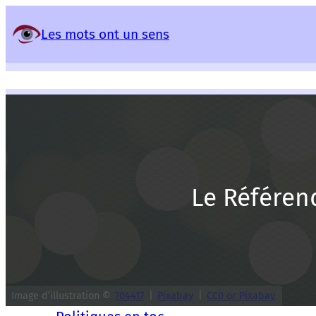
Panneau de gestion des services
Les mots ont un sens
Le Référen
Image d’illustration ©
704417
|
Pixabay
|
CC0 or Pixabay