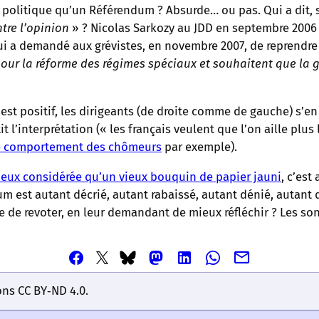
se politique qu’un Référendum ? Absurde… ou pas. Qui a dit
ntre l’opinion
» ? Nicolas Sarkozy au JDD en septembre 2006 
i a demandé aux grévistes, en novembre 2007, de reprendre 
our la réforme des régimes spéciaux et souhaitent que la g
est positif, les dirigeants (de droite comme de gauche) s’e
 l’interprétation (« les français veulent que l’on aille plus 
e comportement des chômeurs
par exemple).
mieux considérée qu’un vieux bouquin de papier jauni
, c’est
um est autant décrié, autant rabaissé, autant dénié, autant
 de revoter, en leur demandant de mieux réfléchir ? Les so
Partager
Partager
Partager
Partager
Partager
Partager
Partager
cet
cet
cet
cet
cet
cet
cet
article
article
article
article
article
ons CC BY‑ND 4.0.
article
article
via
via
via
via
via
via
via