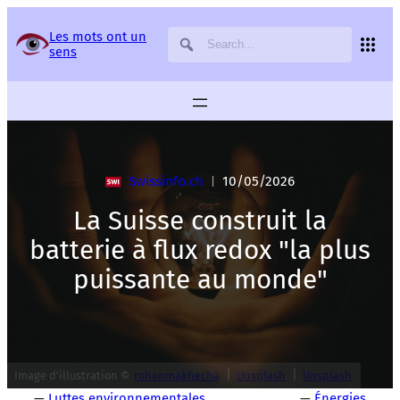
Panneau de gestion des services
Les mots ont un
sens
Swissinfo.ch
10/05/2026
|
La Suisse construit la
batterie à flux redox "la plus
puissante au monde"
|
|
Image d’illustration ©
rohanmakhecha
Unsplash
Unsplash
—
Luttes environnementales
—
Énergies