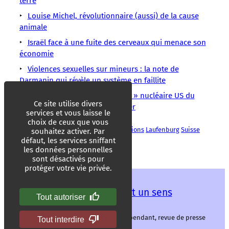
terre
Louise Michel, révolutionnaire (aussi) de la cause
animale
Israël face à une fuite des cerveaux qui menace son
économie
Violences sexuelles sur mineurs : la note de
Darmanin qui révèle un système en faillite
Dôme de Runit : le « tombeau » nucléaire US du
Ce site utilise divers
Pacifique commence à se fissurer
services et vous laisse le
choix de ceux que vous
Batteries
Électricité
Énergies
Innovations
Laufenburg
Suisse
souhaitez activer. Par
Technologie
défaut, les services sniffant
les données personnelles
sont désactivés pour
protéger votre vie privée.
Les mots ont un sens
Tout autoriser
Les mots ont un sens, média libre et indépendant, revue de presse
Tout interdire
alternative.