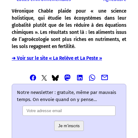
Véronique Chable plaide pour « une science
holistique, qui étudie les écosystèmes dans leur
globalité plutôt que de les réduire à des équations
chimiques ». Les résultats sont là : les aliments issus
de l’agroécologie sont plus riches en nutriments, et
les sols regagnent en fertilité.
➔ Voir sur le site « La Relève et La Peste »
Partager
Partager
Partager
Partager
Partager
Partager
Partager
cet
cet
cet
cet
cet
cet
cet
article
article
article
article
article
article
article
Notre newsletter : gratuite, même par mauvais
via
via
via
via
via
via
via
temps. On envoie quand on y pense…
Email
Facebook
Mastodon
Linkedin
Whatsapp
Bluesky
Twitter
–
–
–
–
–
–
–
Les
Les
Les
Les
Les
Les
Les
mots
mots
mots
mots
mots
Je m’inscris
mots
mots
ont
ont
ont
ont
ont
ont
ont