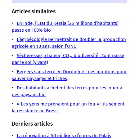
un
un
un
un
un
un
un
sens
sens
sens
sens
sens
sens
sens
Articles similaires
/
/
/
/
/
/
/
LMOUS
LMOUS
LMOUS
LMOUS
LMOUS
En Inde, l’État du Kerala (25 millions d’habitants)
LMOUS
LMOUS
–
–
–
–
–
passe en 100% bio
–
–
issus
Action
les
que
».
pour
L’agroécologie permettrait de doubler la production
Environnement
de
environnementale
écosystèmes
de
Les
agricole en 10 ans, selon l’ONU
«
Nature
l’agroécologie
Agriculture
dans
les
résultats
une
Véronique
Sécheresses, chaleur, CO₂, biodiversité : tout passe
sont
Agroécologie
leur
réduire
sont
science
Chable
par le sol (vivant)
plus
globalité
à
là
holistique,
plaide
Bergers sans terre en Dordogne : des moutons pour
riches
plutôt
des
:
qui
sauver paysages et friches
équations
les
étudie
chimiques
aliments
Des habitants achètent des terres pour les louer à
des paysans bio
« Les gens me prenaient pour un fou » : ils sèment
la résistance au Brésil
Derniers articles
La rénovation à 50 millions d’euros du Palais