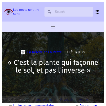
Panneau de gestion des services
Les mots ont un
sens
La Relève et La Peste
15/10/2025
|
« C’est la plante qui façonne
le sol, et pas l’inverse »
|
|
Image d’illustration ©
omarvellous14
Unsplash
Unsplash
—
Luttes environnementales
—
Agriculture