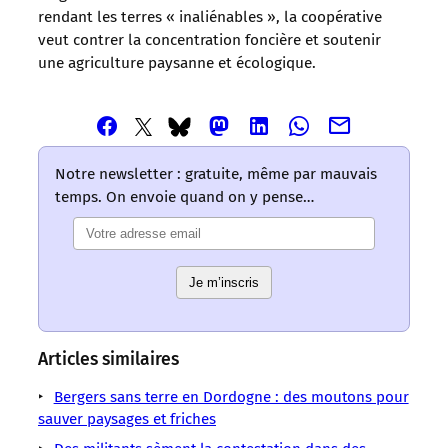
rendant les terres « inaliénables », la coopérative
veut contrer la concentration foncière et soutenir
une agriculture paysanne et écologique.
Partager
Partager
Partager
Partager
Partager
Partager
Partager
cet
cet
cet
cet
cet
cet
cet
article
article
article
article
article
article
article
Notre newsletter : gratuite, même par mauvais
via
via
via
via
via
via
via
temps. On envoie quand on y pense…
Email
Facebook
Mastodon
Linkedin
Whatsapp
Bluesky
Twitter
–
–
–
–
–
–
–
Les
Les
Les
Les
Les
Les
Les
mots
mots
mots
mots
mots
Je m’inscris
mots
mots
ont
ont
ont
ont
ont
ont
ont
un
un
un
un
un
un
un
sens
sens
sens
sens
sens
sens
sens
Articles similaires
/
/
/
/
/
/
/
LMOUS
LMOUS
LMOUS
LMOUS
LMOUS
Bergers sans terre en Dordogne : des moutons pour
LMOUS
LMOUS
–
–
–
–
–
sauver paysages et friches
–
–
en
Accaparement
environnementale
face
l’agro-