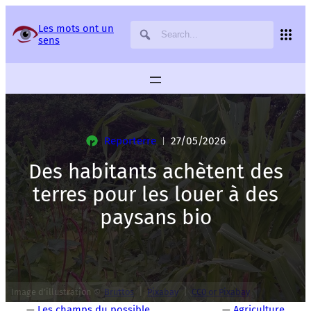
Panneau de gestion des services
Les mots ont un
sens
Reporterre
27/05/2026
|
Des habitants achètent des
terres pour les louer à des
paysans bio
|
|
Image d’illustration ©
Bruttos
Pixabay
CC0 or Pixabay
—
Les champs du possible
—
Agriculture