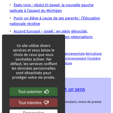
États-Unis : Abdul El-Sayed, la nouvelle gauche
radicale à l’assaut du Michigan
Punir un élève à cause de ses parents : l’Éducation
nationale récidive
Accord Europol – Israël : en plein génocide,
Bruxelles poursuit secrètement ses négociations
controversées
Ce site utilise divers
services et vous laisse le
Accaparement des terres
Action environnementale
Agriculture
choix de ceux que vous
Agriculture Bio
Douarnenez
Écologie
Environnement
Finistère
souhaitez activer. Par
Initiatives
Lutte environnementale
Nature
défaut, les services sniffant
les données personnelles
sont désactivés pour
protéger votre vie privée.
Les mots ont un sens
Tout autoriser
Les mots ont un sens, média libre et indépendant, revue de presse
Tout interdire
alternative.