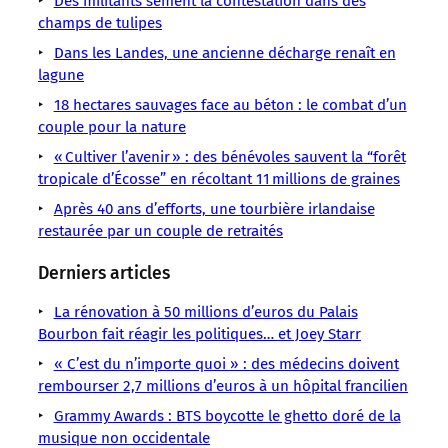
Environnement
Des militants sèment la contestation dans des
Agriculture
coopérative
des
Nature
à
industrie,
champs de tulipes
Finistère
Agriculture
pour
terres
Dans
l’accaparement
des
Initiatives
Bio
Dans les Landes, une ancienne décharge renaît en
acheter
Action
le
des
citoyens
Lutte
Douarnenez
lagune
des
environnementale
Finistère,
terres
s’organisent
Écologie
18 hectares sauvages face au béton : le combat d’un
hectares
par
couple pour la nature
« Cultiver l’avenir » : des bénévoles sauvent la “forêt
tropicale d’Écosse” en récoltant 11 millions de graines
Après 40 ans d’efforts, une tourbière irlandaise
restaurée par un couple de retraités
Derniers articles
La rénovation à 50 millions d’euros du Palais
Bourbon fait réagir les politiques… et Joey Starr
« C’est du n’importe quoi » : des médecins doivent
rembourser 2,7 millions d’euros à un hôpital francilien
Grammy Awards : BTS boycotte le ghetto doré de la
musique non occidentale